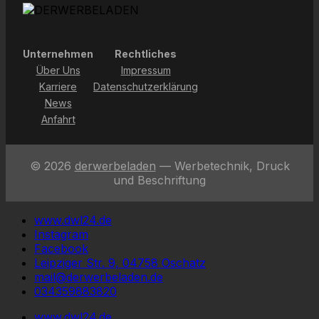
Unternehmen
Rechtliches
Über Uns
Impressum
Karriere
Datenschutzerklärung
News
Anfahrt
© 2026
derwerbeladen
— Werbetechnik, Druck
und Beschriftung
www.dwl24.de
Instagram
Facebook
Leipziger Str. 9, 04758 Oschatz
mail@derwerbeladen.de
034359883820
www.dwl24.de