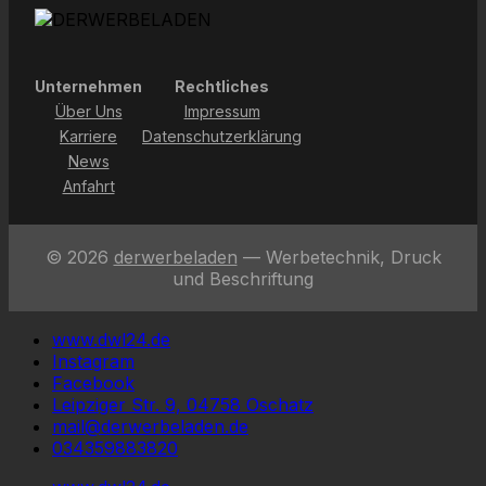
Unternehmen
Rechtliches
Über Uns
Impressum
Karriere
Datenschutzerklärung
News
Anfahrt
© 2026
derwerbeladen
— Werbetechnik, Druck
und Beschriftung
www.dwl24.de
Instagram
Facebook
Leipziger Str. 9, 04758 Oschatz
mail@derwerbeladen.de
034359883820